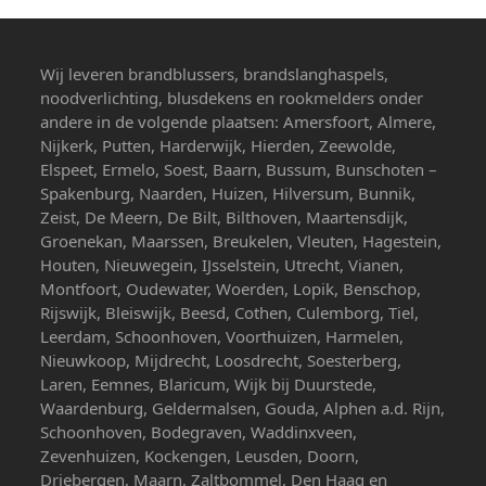
Wij leveren brandblussers, brandslanghaspels,
noodverlichting, blusdekens en rookmelders onder
andere in de volgende plaatsen: Amersfoort, Almere,
Nijkerk, Putten, Harderwijk, Hierden, Zeewolde,
Elspeet, Ermelo, Soest, Baarn, Bussum, Bunschoten –
Spakenburg, Naarden, Huizen, Hilversum, Bunnik,
Zeist, De Meern, De Bilt, Bilthoven, Maartensdijk,
Groenekan, Maarssen, Breukelen, Vleuten, Hagestein,
Houten, Nieuwegein, IJsselstein, Utrecht, Vianen,
Montfoort, Oudewater, Woerden, Lopik, Benschop,
Rijswijk, Bleiswijk, Beesd, Cothen, Culemborg, Tiel,
Leerdam, Schoonhoven, Voorthuizen, Harmelen,
Nieuwkoop, Mijdrecht, Loosdrecht, Soesterberg,
Laren, Eemnes, Blaricum, Wijk bij Duurstede,
Waardenburg, Geldermalsen, Gouda, Alphen a.d. Rijn,
Schoonhoven, Bodegraven, Waddinxveen,
Zevenhuizen, Kockengen, Leusden, Doorn,
Driebergen, Maarn, Zaltbommel, Den Haag en