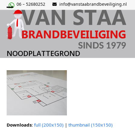
Skip
06 – 52680252
info@vanstaabrandbeveiliging.nl
to
Open
Close
content
mobile
mobile
menu
menu
NOODPLATTEGROND
Downloads
:
full (200x150)
|
thumbnail (150x150)