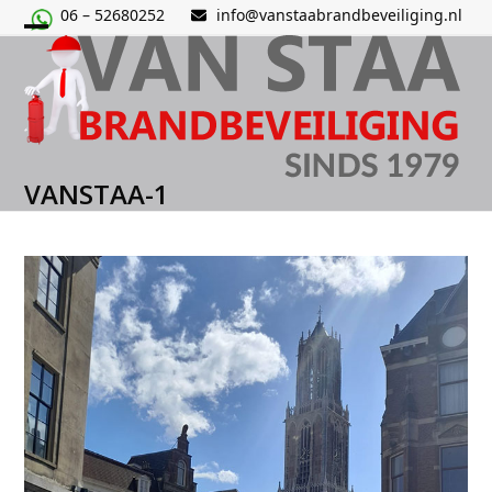
Skip
06 – 52680252
info@vanstaabrandbeveiliging.nl
to
Open
Close
content
mobile
mobile
menu
menu
VANSTAA-1