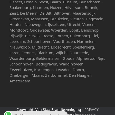
Elspeet, Ermelo, Soest, Baarn, Bussum, Bunschoten –
Spakenburg, Naarden, Huizen, Hilversum, Bunnik,
Zeist, De Meern, De Bilt, Bilthoven, Maartensdijk,
Groenekan, Maarssen, Breukelen, Vleuten, Hagestein,
Houten, Nieuwegein, IJsselstein, Utrecht, Vianen,
Montfoort, Oudewater, Woerden, Lopik, Benschop,
Rijswijk, Bleiswijk, Beesd, Cothen, Culemborg, Tiel,
Leerdam, Schoonhoven, Voorthuizen, Harmelen,
Nieuwkoop, Mijdrecht, Loosdrecht, Soesterberg,
Laren, Eemnes, Blaricum, Wijk bij Duurstede,
Waardenburg, Geldermalsen, Gouda, Alphen a.d. Rijn,
Schoonhoven, Bodegraven, Waddinxveen,
Zevenhuizen, Kockengen, Leusden, Doorn,
Driebergen, Maarn, Zaltbommel, Den Haag en
Amsterdam.
Copyright: Van Staa Brandbeveiliging -
PRIVACY
VERKLARING
- Beheer website:
Finton Media